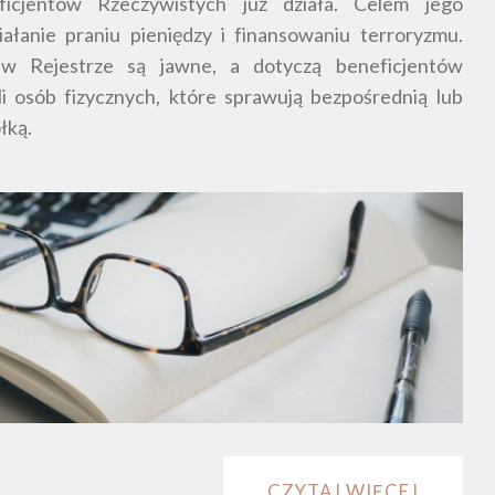
ficjentów Rzeczywistych już działa. Celem jego
iałanie praniu pieniędzy i finansowaniu terroryzmu.
w Rejestrze są jawne, a dotyczą beneficjentów
li osób fizycznych, które sprawują bezpośrednią lub
łką.
CZYTAJ WIĘCEJ