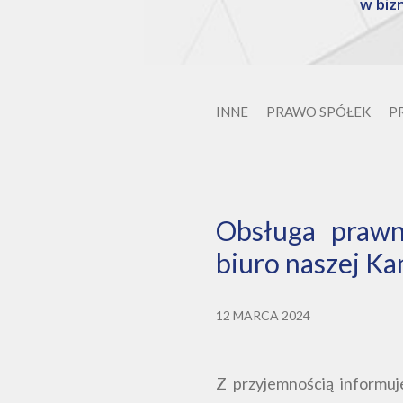
w bizn
INNE
PRAWO SPÓŁEK
P
Obsługa praw
biuro naszej Kan
12 MARCA 2024
Z przyjemnością informuj