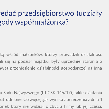
edać przedsiębiorstwo (udziały
zgody współmałżonka?
ą wśród małżonków, którzy prowadzili działalność
i się na podział majątku, były uprzednie starania o
awet przeniesienie działalności gospodarczej na inną
Sądu Najwyższego (III CSK 146/17), takie działania
rudnione. Co więcej ,jak wynika z orzeczenia z dnia 4
nek który nie widział o zbyciu firmy lub jej części,