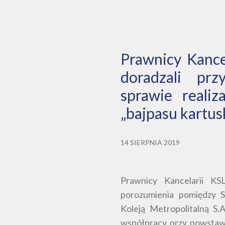
Prawnicy Kance
doradzali pr
sprawie realiz
„bajpasu kartus
14 SIERPNIA 2019
Prawnicy Kancelarii KS
porozumienia pomiędzy
Koleją Metropolitalną S.
współpracy przy powstawan