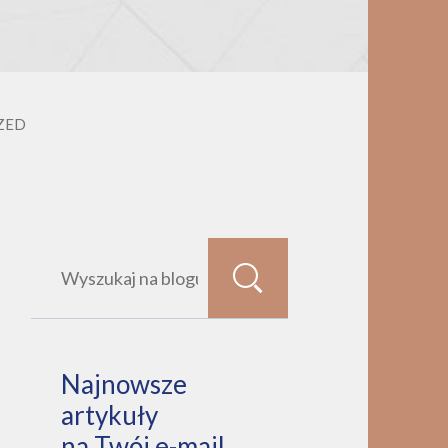
ZED
Najnowsze
artykuły
na Twój e-mail