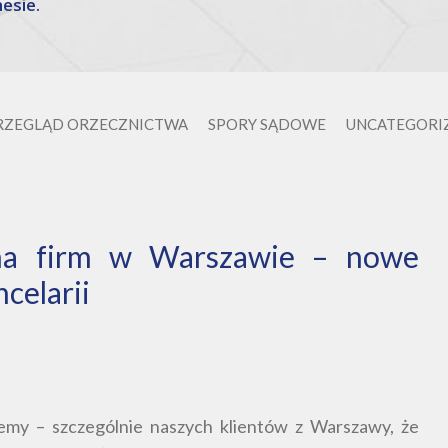
esie.
RZEGLĄD ORZECZNICTWA
SPORY SĄDOWE
UNCATEGORI
na firm w Warszawie – nowe
celarii
emy – szczególnie naszych klientów z Warszawy, że