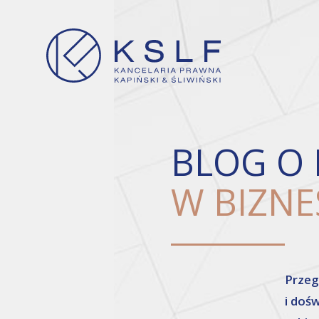
BLOG O 
W BIZNE
Przeg
i doś