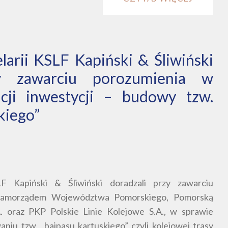
larii KSLF Kapiński & Śliwiński
zy zawarciu porozumienia w
acji inwestycji – budowy tzw.
kiego”
LF Kapiński & Śliwiński doradzali przy zawarciu
 Samorządem Województwa Pomorskiego, Pomorską
A. oraz PKP Polskie Linie Kolejowe S.A., w sprawie
iu tzw. „bajpasu kartuskiego” czyli kolejowej trasy